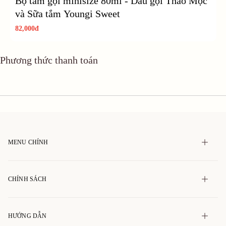
Bộ tắm gội minisize 80ml - Dầu gội Thảo Mộc
B
và Sữa tắm Youngi Sweet
c
82,000đ
8
Phương thức thanh toán
MENU CHÍNH
Trang chủ
CHÍNH SÁCH
Giới thiệu
Sản phẩm
Chính sách vận chuyển
HƯỚNG DẪN
Tin tức
Chính sách thanh toán