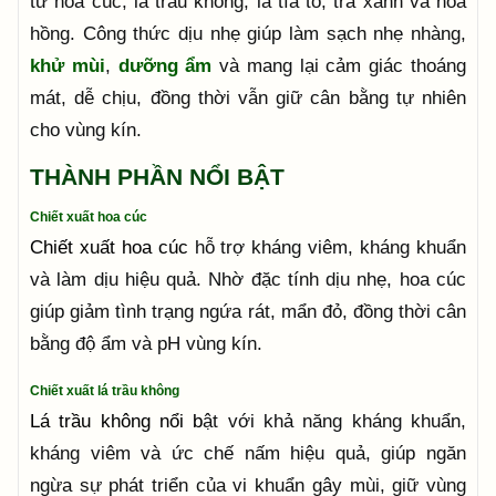
từ hoa cúc, lá trầu không, lá tía tô, trà xanh và hoa
hồng. Công thức dịu nhẹ giúp làm sạch nhẹ nhàng,
khử mùi
,
dưỡng ẩm
và mang lại cảm giác thoáng
mát, dễ chịu, đồng thời vẫn giữ cân bằng tự nhiên
cho vùng kín.
THÀNH PHẦN NỔI BẬT
Chiết xuất hoa cúc
Chiết xuất hoa cúc
hỗ trợ kháng viêm, kháng khuẩn
và làm dịu hiệu quả. Nhờ đặc tính dịu nhẹ, hoa cúc
giúp giảm tình trạng ngứa rát, mẩn đỏ, đồng thời cân
bằng độ ẩm và pH vùng kín.
Chiết xuất lá trầu không
Lá trầu không nổi b
ật với khả năng kháng khuẩn,
kháng viêm và ức chế nấm hiệu quả, giúp ngăn
ngừa sự phát triển của vi khuẩn gây mùi, giữ vùng