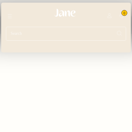
Go to main content
L'Occitane en Provence
0
Giỏ hà
Menu
Sản phẩm khác
Trang chủ
Sản phẩm
Searc